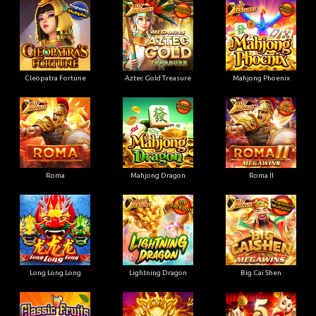
Cleopatra Fortune
Aztec Gold Treasure
Mahjong Phoenix
Roma
Mahjong Dragon
Roma II
Long Long Long
Lightning Dragon
Big Cai Shen