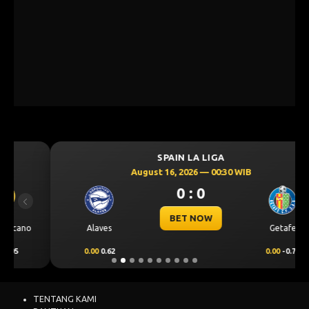
SPAIN LA LIGA
August 16, 2026 — 00:30 WIB
0 : 0
Previous
Next
BET NOW
Alaves
Getafe
0.00
0.62
0.00
-0.72
TENTANG KAMI