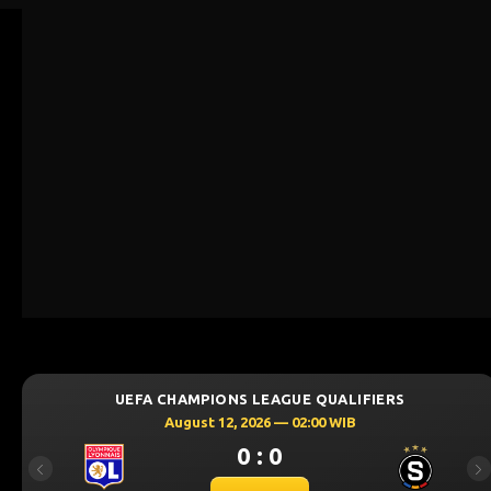
A CHAMPIONS LEAGUE QUALIFIERS
UEFA 
August 12, 2026 — 02:00 WIB
0 : 0
Previous
Ne