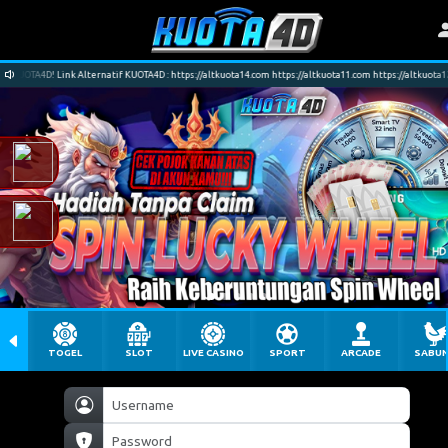
KUOTA4D! Link Alternatif KUOTA4D : https://altkuota14.com https://altkuota11.com https://altkuota12.c
TOGEL
SLOT
LIVE CASINO
SPORT
ARCADE
SABU