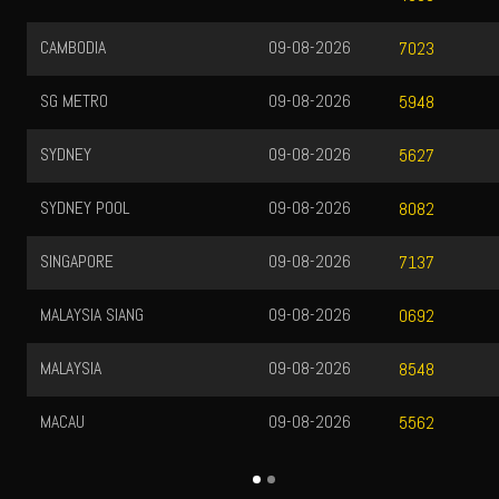
CAMBODIA
09-08-2026
7023
SG METRO
09-08-2026
5948
SYDNEY
09-08-2026
5627
SYDNEY POOL
09-08-2026
8082
SINGAPORE
09-08-2026
7137
MALAYSIA SIANG
09-08-2026
0692
MALAYSIA
09-08-2026
8548
MACAU
09-08-2026
5562