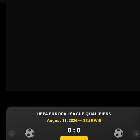
UROPA LEAGUE QUALIFIERS
st 11, 2026 — 22:59 WIB
August
0 : 0
Previous
Ne