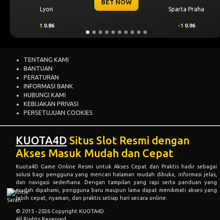
BET NOW
Sparta Praha
Slovan Bratislava
-1
0.96
0.5
0.83
TENTANG KAMI
BANTUAN
PERATURAN
INFORMASI BANK
HUBUNGI KAMI
KEBIJAKAN PRIVASI
PERSETUJUAN COOKIES
KUOTA4D
Situs Slot Resmi dengan
Akses Masuk Mudah dan Cepat
Kuota4D Game Online Resmi untuk Akses Cepat dan Praktis hadir sebagai
solusi bagi pengguna yang mencari halaman mudah dibuka, informasi jelas,
dan navigasi sederhana. Dengan tampilan yang rapi serta panduan yang
mudah dipahami, pengguna baru maupun lama dapat menikmati akses yang
lebih cepat, nyaman, dan praktis setiap hari secara online.
© 2015 - 2026 Copyright KUOTA4D.
All Rights Reserved.