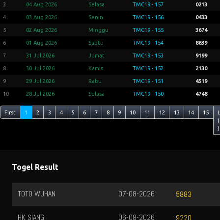
3
04 Aug 2026
Selasa
TMC19 - 157
0213
4
03 Aug 2026
Senin
TMC19 - 156
0433
5
02 Aug 2026
Minggu
TMC19 - 155
3674
6
01 Aug 2026
Sabtu
TMC19 - 154
8639
7
31 Jul 2026
Jumat
TMC19 - 153
9199
8
30 Jul 2026
Kamis
TMC19 - 152
2130
9
29 Jul 2026
Rabu
TMC19 - 151
4519
10
28 Jul 2026
Selasa
TMC19 - 150
4748
First
1
2
3
4
5
6
7
8
9
10
11
12
13
14
15
(
)
Togel Result
TOTO WUHAN
07-08-2026
5883
HK SIANG
06-08-2026
9220