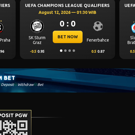
IERS
E-FOOTBALL F24 ELITE CLUB FRIENDLY
E-
August 7, 2026 — 14:15 WIB
0 : 1
BET NOW
Saint-
e-Bayern
e-Lille
oise
Munchen
e-P
1.00
0.00
-0.66
0.00
0.42
0.0
M BET
Deposit
Withdraw
Bet