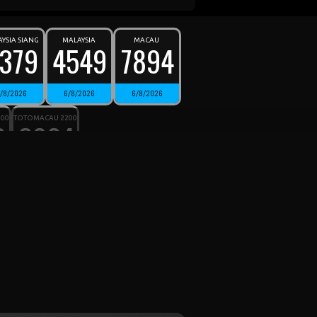
YSIA SIANG
MALAYSIA
MACAU
379
4549
7894
/8/2026
6/8/2026
6/8/2026
900
TOTOMACAU 2200
3
3064
6/8/2026