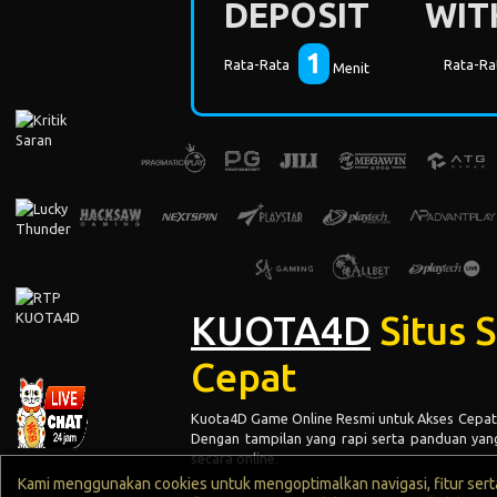
DEPOSIT
WI
1
Rata-Rata
Rata-Ra
Menit
KUOTA4D
Situs 
Cepat
Kuota4D Game Online Resmi untuk Akses Cepat d
Dengan tampilan yang rapi serta panduan yan
secara online.
Kami menggunakan cookies untuk mengoptimalkan navigasi, fitur serta