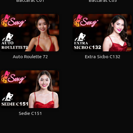
Baccarat C01
Baccarat C05
Auto Roulette 72
Extra Sicbo C132
Sedie C151