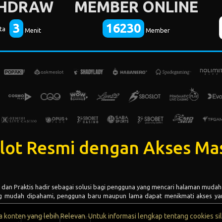
THDRAW
MEMBER ONLINE
3
16230
ta
Menit
Member
Slot Resmi dengan Akses M
an Praktis hadir sebagai solusi bagi pengguna yang mencari halaman mudah di
g mudah dipahami, pengguna baru maupun lama dapat menikmati akses yang 
 konten yang lebih Relevan. Untuk informasi lengkap tentang cookies sil