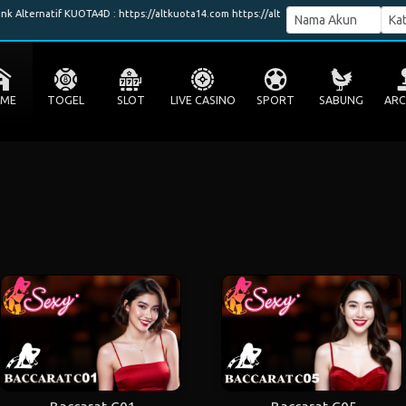
ernatif KUOTA4D : https://altkuota14.com https://altkuota11.com https://altkuota1
ME
TOGEL
SLOT
LIVE CASINO
SPORT
SABUNG
ARC