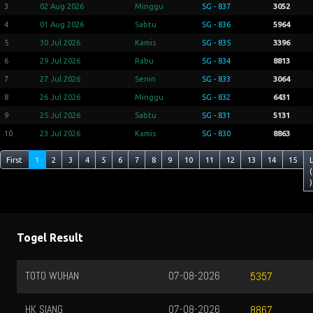
3
02 Aug 2026
Minggu
SG - 837
3052
4
01 Aug 2026
Sabtu
SG - 836
5964
5
30 Jul 2026
Kamis
SG - 835
3396
6
29 Jul 2026
Rabu
SG - 834
8813
7
27 Jul 2026
Senin
SG - 833
3064
8
26 Jul 2026
Minggu
SG - 832
6431
9
25 Jul 2026
Sabtu
SG - 831
5131
10
23 Jul 2026
Kamis
SG - 830
8863
First
1
2
3
4
5
6
7
8
9
10
11
12
13
14
15
(
)
Togel Result
TOTO WUHAN
07-08-2026
5357
HK SIANG
07-08-2026
8867