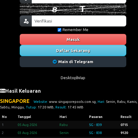
Remember Me
Masuk
Daftar Sekarang
Main di Telegram
Desktop
Wap
Hasil Keluaran
SINGAPORE
Website:
www.singaporepools.com.sg
, Hari:
Senin, Rabu, Kamis,
Sabtu, Minggu
, Tutup:
17:20 WIB
, Result:
17:45 WIB
No
Tanggal
Hari
Pasaran
Result
1
05 Aug 2026
Rabu
SG - 839
0715
2
03 Aug 2026
Senin
SG - 838
9120