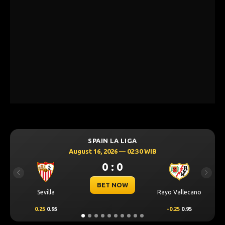
SPAIN LA LIGA
August 16, 2026 — 02:30 WIB
Au
0 : 0
Previous
Next
BET NOW
Rayo Vallecano
Alaves
5
-0.25
0.95
0.00
0.62