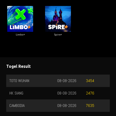
Limbo+
Spire+
Togel Result
TOTO WUHAN
08-08-2026
3454
HK SIANG
08-08-2026
2476
CAMBODIA
08-08-2026
7635