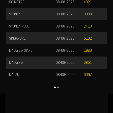
SG METRO
08-08-2026
4821
SYDNEY
08-08-2026
8083
SYDNEY POOL
08-08-2026
2413
SINGAPORE
08-08-2026
5102
MALAYSIA SIANG
08-08-2026
1986
MALAYSIA
08-08-2026
6851
MACAU
08-08-2026
9097