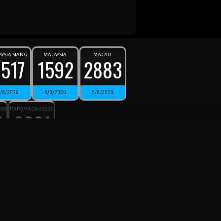
YSIA SIANG
MALAYSIA
MACAU
517
1592
2883
/8/2026
5/8/2026
5/8/2026
900
TOTOMACAU 2200
1
0991
5/8/2026