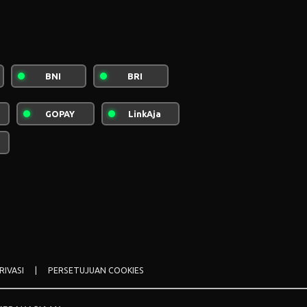
BNI
BRI
GOPAY
LinkAja
RIVASI
|
PERSETUJUAN COOKIES