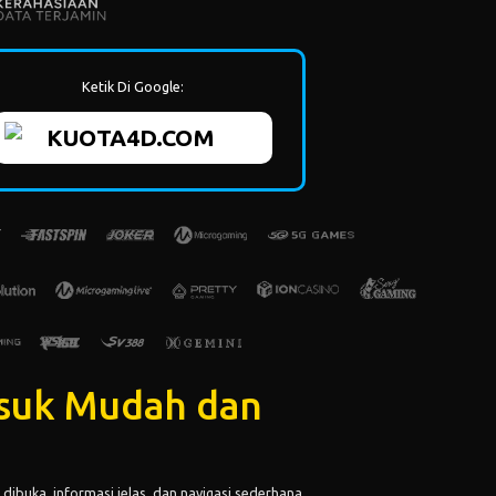
Ketik Di Google:
KUOTA4D.COM
asuk Mudah dan
buka, informasi jelas, dan navigasi sederhana.