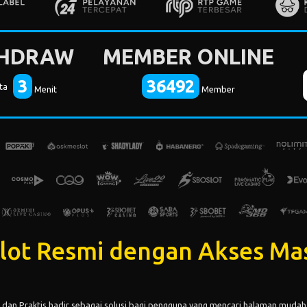
THDRAW
MEMBER ONLINE
3
36492
ta
Menit
Member
Slot Resmi dengan Akses M
an Praktis hadir sebagai solusi bagi pengguna yang mencari halaman mudah di