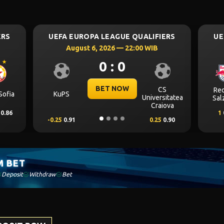
UALIFIERS
UEFA EUROPA LEAGUE QUALIFIERS
59 WIB
August 7, 2026 — 00:45 WIB
0 : 0
BET NOW
Rangers FC
PAOK
Anderlecht
0.00
0.74
0.75
0.82
-0.75
0.95
M BET
Deposit
Withdraw
Bet