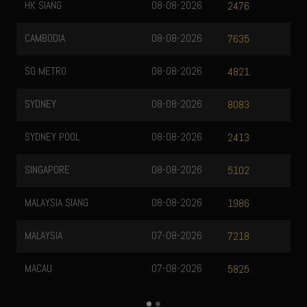
HK SIANG
08-08-2026
2476
CAMBODIA
08-08-2026
7635
SG METRO
08-08-2026
4821
SYDNEY
08-08-2026
8083
SYDNEY POOL
08-08-2026
2413
SINGAPORE
08-08-2026
5102
MALAYSIA SIANG
08-08-2026
1986
MALAYSIA
07-08-2026
7218
MACAU
07-08-2026
5825