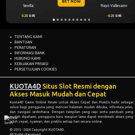
BET NOW
Rayo Vallecano
Alaves
-0.25
0.95
0.00
0.62
TENTANG KAMI
BANTUAN
PERATURAN
INFORMASI BANK
HUBUNGI KAMI
KEBIJAKAN PRIVASI
PERSETUJUAN COOKIES
KUOTA4D
Situs Slot Resmi dengan
Akses Masuk Mudah dan Cepat
Kuota4D Game Online Resmi untuk Akses Cepat dan Praktis hadir sebagai
solusi bagi pengguna yang mencari halaman mudah dibuka, informasi jelas,
dan navigasi sederhana. Dengan tampilan yang rapi serta panduan yang
mudah dipahami, pengguna baru maupun lama dapat menikmati akses yang
lebih cepat, nyaman, dan praktis setiap hari secara online.
© 2015 - 2026 Copyright KUOTA4D.
All Rights Reserved.