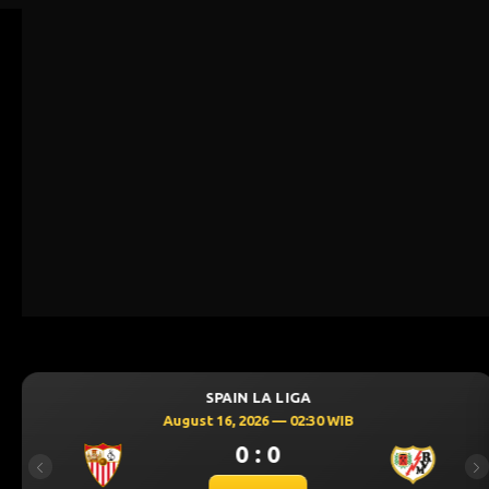
PAIN LA LIGA
SP
16, 2026 — 02:30 WIB
August 16
0 : 0
Previous
Ne