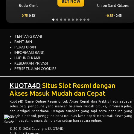
BET NOW
o Glimt
Union Saint-Gilloise
Sevi
75
0.83
-0.75
-0.95
0.25
TENTANG KAMI
BANTUAN
PERATURAN
INFORMASI BANK
HUBUNGI KAMI
KEBIJAKAN PRIVASI
PERSETUJUAN COOKIES
KUOTA4D
Situs Slot Resmi dengan
Akses Masuk Mudah dan Cepat
Kuota4D Game Online Resmi untuk Akses Cepat dan Praktis hadir sebagai
solusi bagi pengguna yang mencari halaman mudah dibuka, informasi jelas,
dan navigasi sederhana. Dengan tampilan yang rapi serta panduan yang
mudah dipahami, pengguna baru maupun lama dapat menikmati akses yang
lebih cepat, nyaman, dan praktis setiap hari secara online.
© 2015 - 2026 Copyright KUOTA4D.
All Rights Reserved.