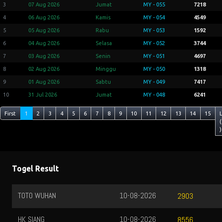
3
07 Aug 2026
Jumat
MY - 055
7218
4
06 Aug 2026
Kamis
MY - 054
4549
5
05 Aug 2026
Rabu
MY - 053
1592
6
04 Aug 2026
Selasa
MY - 052
3744
7
03 Aug 2026
Senin
MY - 051
4697
8
02 Aug 2026
Minggu
MY - 050
1318
9
01 Aug 2026
Sabtu
MY - 049
7417
10
31 Jul 2026
Jumat
MY - 048
6241
First
1
2
3
4
5
6
7
8
9
10
11
12
13
14
15
(
)
Togel Result
TOTO WUHAN
10-08-2026
2903
HK SIANG
10-08-2026
8556