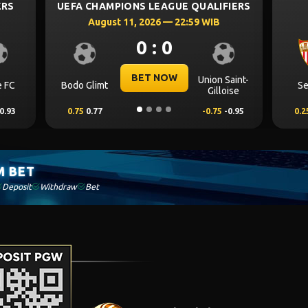
SPAIN LA LIGA
SPAIN 
August 16, 2026 — 00:30 WIB
August 17, 20
0 : 0
0 
BET NOW
BET
Alaves
Getafe
Celta Vigo
0.00
0.62
0.00
-0.72
0.25
0.76
M BET
Deposit
Withdraw
Bet