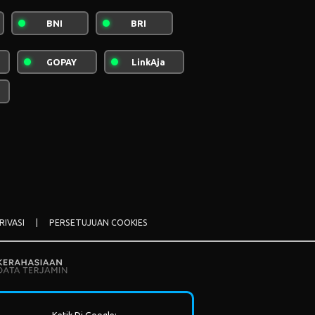
BNI
BRI
GOPAY
LinkAja
RIVASI
|
PERSETUJUAN COOKIES
Ketik Di Google: