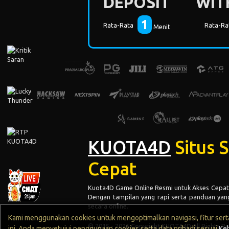
DEPOSIT
WI
1
Rata-Rata
Rata-Ra
Menit
KUOTA4D
Situs 
Cepat
Kuota4D Game Online Resmi untuk Akses Cepat d
Dengan tampilan yang rapi serta panduan yan
secara online.
Kami menggunakan cookies untuk mengoptimalkan navigasi, fitur serta
© 2015 - 2026 Copyright KUOTA4D.
All Rights R
ini, Anda menyetujui penggunaan cookies serta data pribadi sesuai
Keb