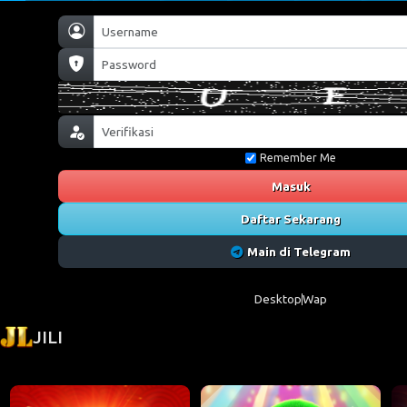
Remember Me
Masuk
Daftar Sekarang
Main di Telegram
Desktop
Wap
JILI