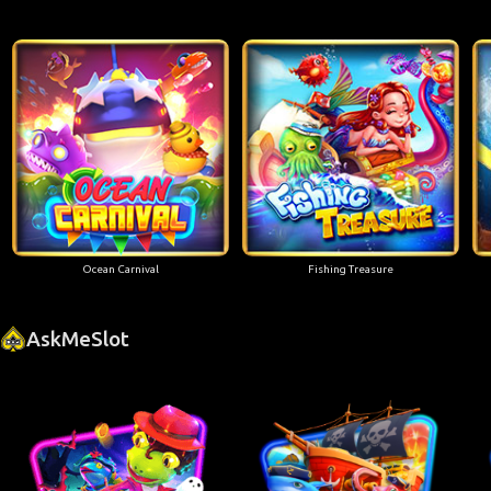
Ocean Carnival
Fishing Treasure
AskMeSlot