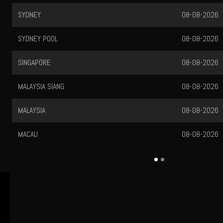
TOTOMACAU 1600
08-08-2026
TOTOMACAU 1900
08-08-2026
TOTOMACAU 2200
07-08-2026