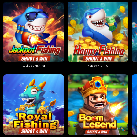
Jackpot Fishing
Happy Fishing