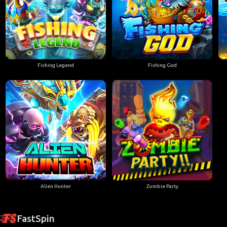
Fishing Legend
Fishing God
Alien Hunter
Zombie Party
FastSpin