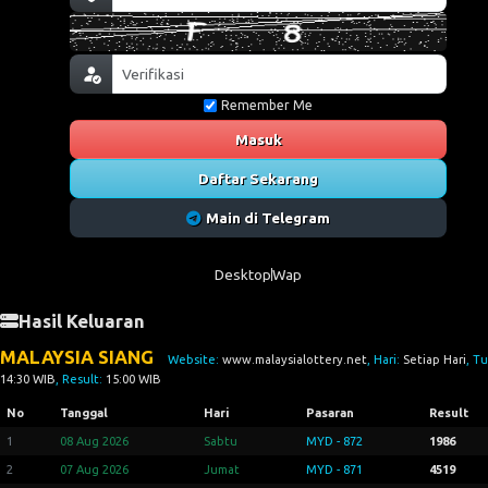
Remember Me
Masuk
Daftar Sekarang
Main di Telegram
Desktop
Wap
Hasil Keluaran
MALAYSIA SIANG
Website:
www.malaysialottery.net
, Hari:
Setiap Hari
, T
14:30 WIB
, Result:
15:00 WIB
No
Tanggal
Hari
Pasaran
Result
1
08 Aug 2026
Sabtu
MYD - 872
1986
2
07 Aug 2026
Jumat
MYD - 871
4519