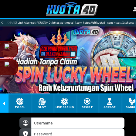
KUOTA4D! Link Alternatif KUOTA4D : https://altkuota14.com https://altkuota11.com https://altkuota12.c
TOGEL
SLOT
LIVE CASINO
SPORT
ARCADE
SABU