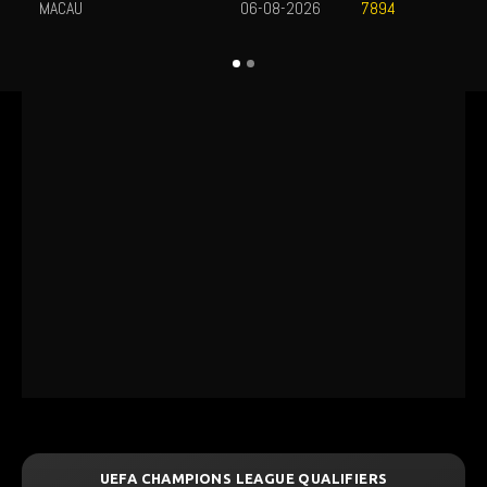
MACAU
06-08-2026
7894
HAMPIONS LEAGUE QUALIFIERS
UEFA CHAMPI