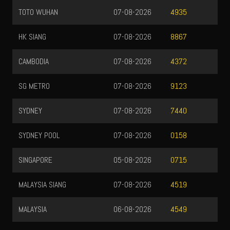
TOTO WUHAN
07-08-2026
4935
HK SIANG
07-08-2026
8867
CAMBODIA
07-08-2026
4372
SG METRO
07-08-2026
9123
SYDNEY
07-08-2026
7440
SYDNEY POOL
07-08-2026
0158
SINGAPORE
05-08-2026
0715
MALAYSIA SIANG
07-08-2026
4519
MALAYSIA
06-08-2026
4549