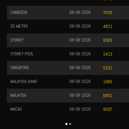
CAMBODIA
08-08-2026
7635
SG METRO
08-08-2026
4821
SYDNEY
08-08-2026
8083
SYDNEY POOL
08-08-2026
2413
SINGAPORE
08-08-2026
5102
MALAYSIA SIANG
08-08-2026
1986
MALAYSIA
08-08-2026
6851
MACAU
08-08-2026
9097