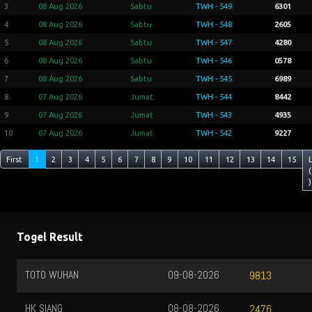
3
08 Aug 2026
Sabtu
TWH - 549
6301
4
08 Aug 2026
Sabtu
TWH - 548
2605
5
08 Aug 2026
Sabtu
TWH - 547
4280
6
08 Aug 2026
Sabtu
TWH - 546
0578
7
08 Aug 2026
Sabtu
TWH - 545
6989
8
07 Aug 2026
Jumat
TWH - 544
8442
9
07 Aug 2026
Jumat
TWH - 543
4935
10
07 Aug 2026
Jumat
TWH - 542
9227
First
1
2
3
4
5
6
7
8
9
10
11
12
13
14
15
(
)
Togel Result
TOTO WUHAN
09-08-2026
9813
HK SIANG
08-08-2026
2476