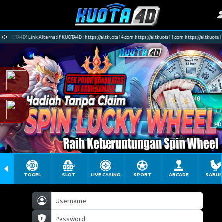
UOTA4D! Link Alternatif KUOTA4D : https://altkuota14.com https://altkuota11.com https://altkuota12.co
TOGEL
SLOT
LIVE CASINO
SPORT
ARCADE
SABU