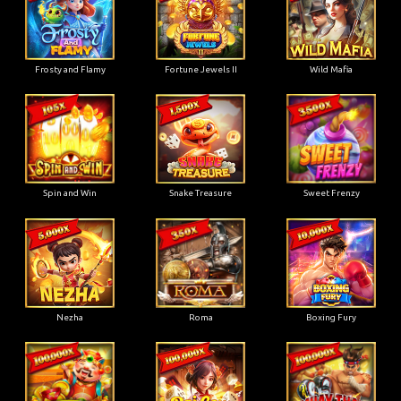
Frosty and Flamy
Fortune Jewels II
Wild Mafia
Spin and Win
Snake Treasure
Sweet Frenzy
Nezha
Roma
Boxing Fury