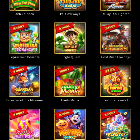
Rich Cai Shen
Pai Gow Ways
Muay Thai Fighter
Leprechaun Bonanza
Jungle Quest
Gold Rush Cowboys
Guardian of The Museum
Fruits Mania
Fortune Jewels I