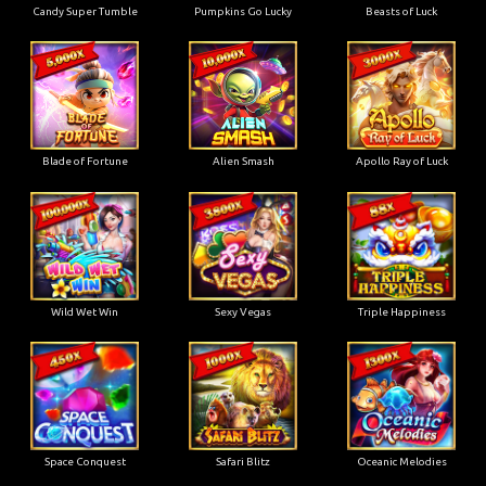
Candy Super Tumble
Pumpkins Go Lucky
Beasts of Luck
Blade of Fortune
Alien Smash
Apollo Ray of Luck
Wild Wet Win
Sexy Vegas
Triple Happiness
Space Conquest
Safari Blitz
Oceanic Melodies