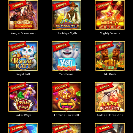
Ranger Showdown
The Maya Myth
Mighty Sevens
Royal Katt
Yeti Boom
Tiki Rush
Poker Ways
Fortune Jewels III
Golden Horse Ride