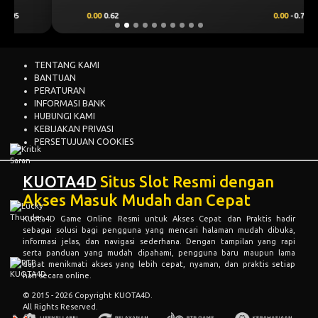
0.00
0.62
0.00
-0.72
TENTANG KAMI
BANTUAN
PERATURAN
INFORMASI BANK
HUBUNGI KAMI
KEBIJAKAN PRIVASI
PERSETUJUAN COOKIES
KUOTA4D
Situs Slot Resmi dengan
Akses Masuk Mudah dan Cepat
Kuota4D Game Online Resmi untuk Akses Cepat dan Praktis hadir
sebagai solusi bagi pengguna yang mencari halaman mudah dibuka,
informasi jelas, dan navigasi sederhana. Dengan tampilan yang rapi
serta panduan yang mudah dipahami, pengguna baru maupun lama
dapat menikmati akses yang lebih cepat, nyaman, dan praktis setiap
hari secara online.
© 2015 - 2026 Copyright KUOTA4D.
All Rights Reserved.