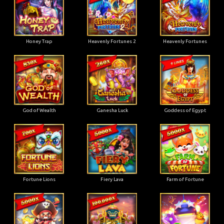
Honey Trap
Heavenly Fortunes 2
Heavenly Fortunes
God of Wealth
Ganesha Luck
Goddess of Egypt
Fortune Lions
Fiery Lava
Farm of Fortune