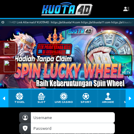
Link Alternatif KUOTA4D : https://altkuota14.com https://altkuota11.com https://altkuota12.com
TOGEL
SLOT
LIVE CASINO
SPORT
ARCADE
SABU