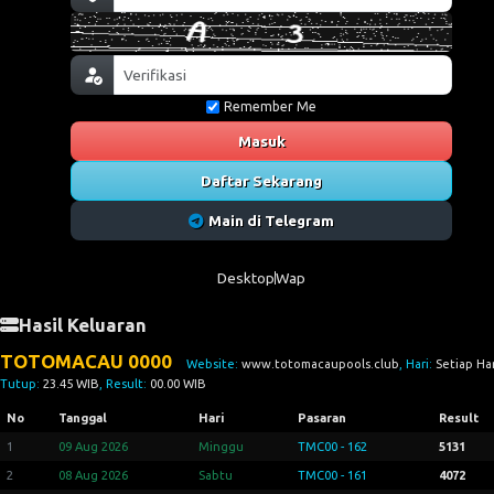
Remember Me
Masuk
Daftar Sekarang
Main di Telegram
Desktop
Wap
Hasil Keluaran
TOTOMACAU 0000
Website:
www.totomacaupools.club
, Hari:
Setiap Har
Tutup:
23.45 WIB
, Result:
00.00 WIB
No
Tanggal
Hari
Pasaran
Result
1
09 Aug 2026
Minggu
TMC00 - 162
5131
2
08 Aug 2026
Sabtu
TMC00 - 161
4072