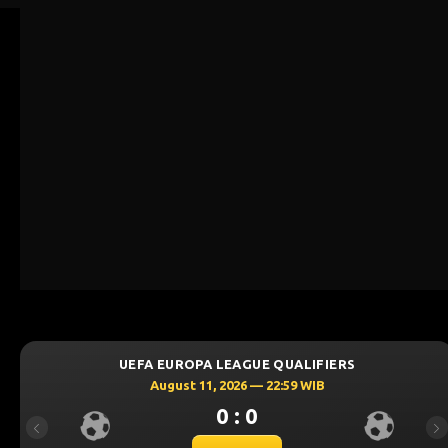
UEFA EUROPA LEAGUE QUALIFIERS
August 11, 2026 — 22:59 WIB
0 : 0
Previous
Ne