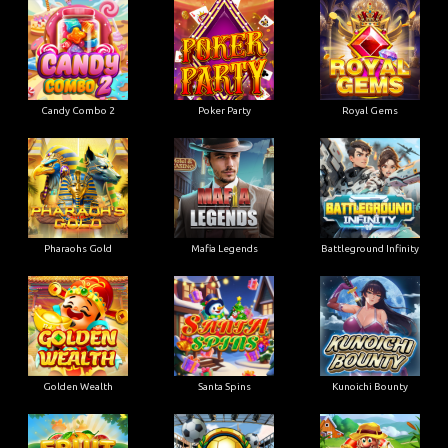
Candy Combo 2
Poker Party
Royal Gems
Pharaohs Gold
Mafia Legends
Battleground Infinity
Golden Wealth
Santa Spins
Kunoichi Bounty