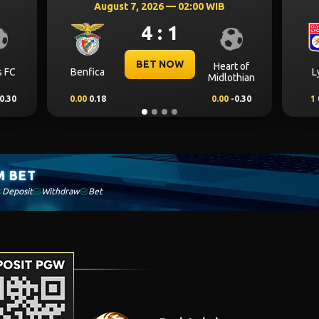
FRIENDLY
August 7, 2026 — 04:00 WIB
0 : 0
BET NOW
tugal
e-England
e-Finland
e-H
0.87
1.75
0.70
-1.75
-0.94
0.0
M BET
Deposit
Withdraw
Bet