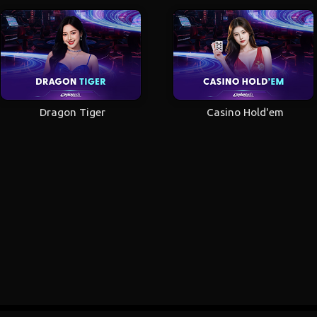
Dragon Tiger
Casino Hold'em