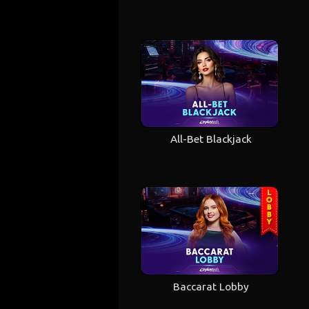
All-Bet Blackjack
Baccarat Lobby