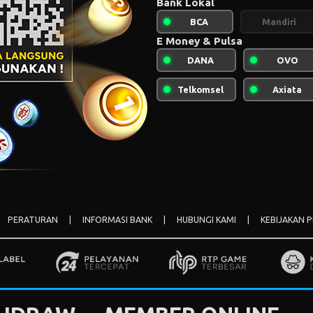
Bank Lokal
BCA
Mandiri
E Money & Pulsa
DANA
OVO
Telkomsel
Axiata
PERATURAN
|
INFORMASI BANK
|
HUBUNGI KAMI
|
KEBIJAKAN P