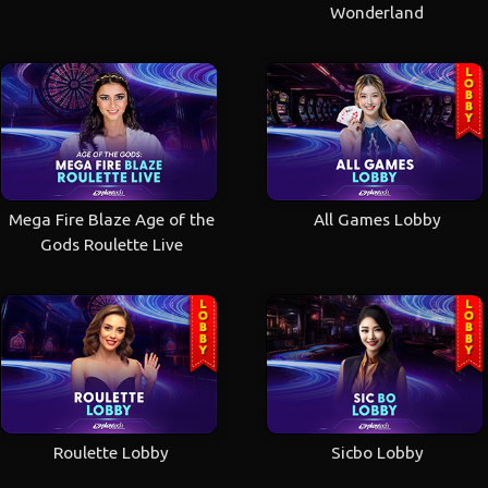
Wonderland
Mega Fire Blaze Age of the
All Games Lobby
Gods Roulette Live
Roulette Lobby
Sicbo Lobby