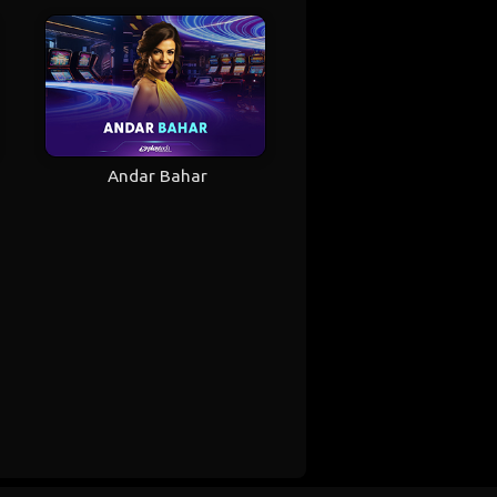
Andar Bahar