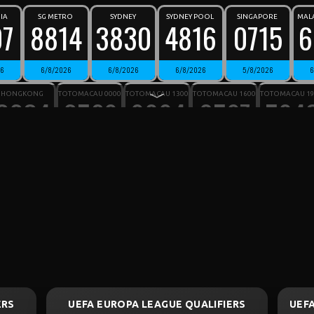
IA
SG METRO
SYDNEY
SYDNEY POOL
SINGAPORE
MALA
07
8814
3830
4816
0715
6
26
6/8/2026
6/8/2026
6/8/2026
5/8/2026
6
HONGKONG
TOTOMACAU 0000
TOTOMACAU 1300
TOTOMACAU 1600
TOTOMACAU 1
3634
6529
9894
0597
584
6/8/2026
7/8/2026
6/8/2026
6/8/2026
6/8/2026
NAL
E-FOOTBALL F24 INTERNATIONAL
E-