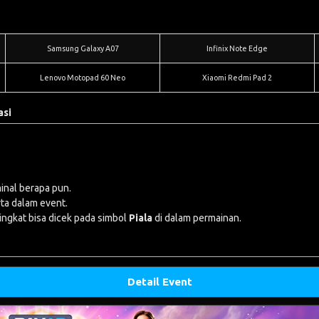
Samsung Galaxy A07
Infinix Note Edge
Lenovo Motopad 60 Neo
Xiaomi Redmi Pad 2
asi
inal berapa pun.
rta dalam event.
ngkat bisa dicek pada simbol
Piala
di dalam permainan.
Detail Event