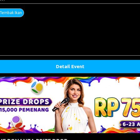
 Tembak Ikan
Detail Event