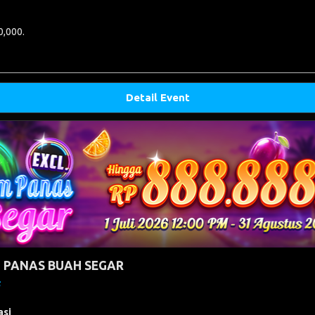
0,000.
Detail Event
M PANAS BUAH SEGAR
asi