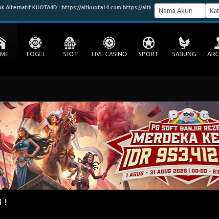
KUOTA4D : https://altkuota14.com https://altkuota11.com https://altkuota12.com
ME
TOGEL
SLOT
LIVE CASINO
SPORT
SABUNG
ARC
 !