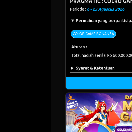
PRAGMATIC : COLRO GA
Periode :
6 - 23 Agustus 2026
Permainan yang berpartisip
COLOR GAME BONANZA
Aturan :
Total hadiah senilai Rp 600,000,0
Syarat & Ketentuan