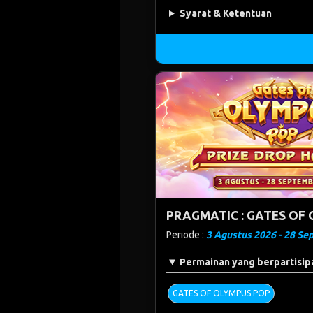
Syarat & Ketentuan
PRAGMATIC : GATES OF
Periode :
3 Agustus 2026 - 28 S
Permainan yang berpartisip
GATES OF OLYMPUS POP