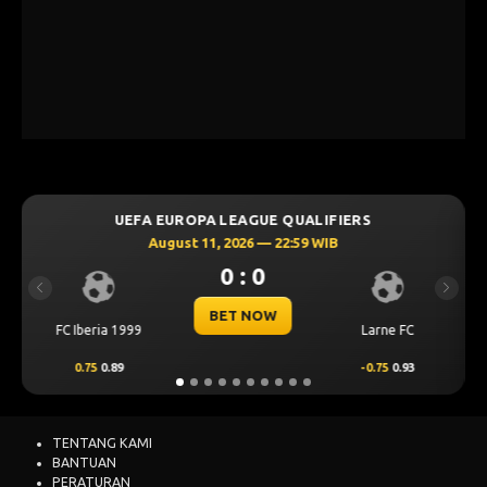
QUALIFIERS
UEFA CHAMPIONS LEAGUE QUA
2:59 WIB
August 11, 2026 — 22:59 W
0 : 0
Previous
Next
BET NOW
Larne FC
Bodo Glimt
-0.75
0.93
0.75
0.77
TENTANG KAMI
BANTUAN
PERATURAN