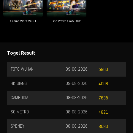
Casino War CW001
Fish Prawn Crab F001
Togel Result
TOTO WUHAN
09-08-2026
5860
HK SIANG
09-08-2026
4008
CAMBODIA
08-08-2026
7635
SG METRO
08-08-2026
4821
SYDNEY
08-08-2026
8083