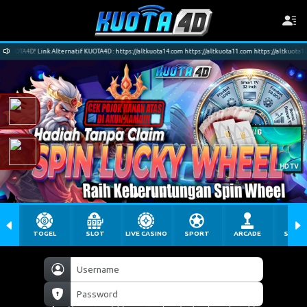
OTA4D! Link Alternatif KUOTA4D : https://altkuota14.com https://altkuota11.com https://altkuota12.com
TOGEL
SLOT
LIVE CASINO
SPORT
ARCADE
SABU